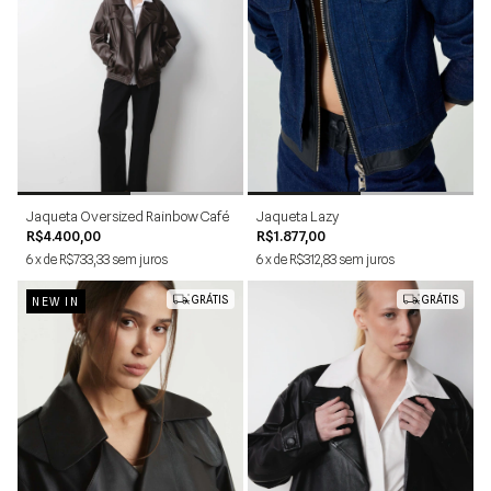
P
M
G
PP
P
M
G
Jaqueta Oversized Rainbow Café
Jaqueta Lazy
R$4.400,00
R$1.877,00
6
x
de
R$733,33
sem juros
6
x
de
R$312,83
sem juros
GRÁTIS
GRÁTIS
NEW IN