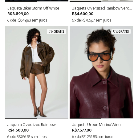
Jaqueta Biker Storm Off White
Jaqueta Oversized Rainbow Verde
Estonado
R$3.899,00
R$4.600,00
6
x
de
R$649,83
sem juros
6
x
de
R$766,67
sem juros
GRÁTIS
GRÁTIS
P
M
G
PP
P
M
G
PP
Jaqueta Oversized Rainbow
Jaqueta Urban Merino Wine
Marrom Estonado
R$4.600,00
R$7.577,00
6
x
de
R$766,67
sem juros
6
x
de
R$1.262,83
sem juros