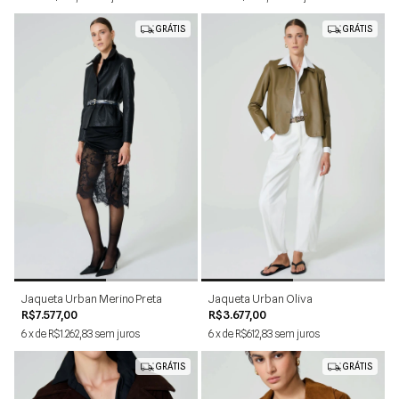
GRÁTIS
GRÁTIS
P
M
G
PP
P
M
G
PP
Jaqueta Urban Merino Preta
Jaqueta Urban Oliva
R$7.577,00
R$3.677,00
6
x
de
R$1.262,83
sem juros
6
x
de
R$612,83
sem juros
GRÁTIS
GRÁTIS