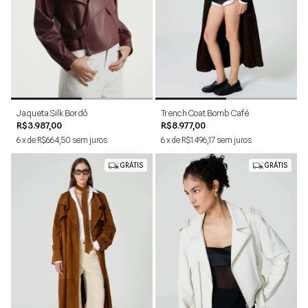
P
M
G
1
2
Jaqueta Silk Bordô
Trench Coat Bomb Café
R$3.987,00
R$8.977,00
6
x
de
R$664,50
sem juros
6
x
de
R$1.496,17
sem juros
GRÁTIS
GRÁTIS