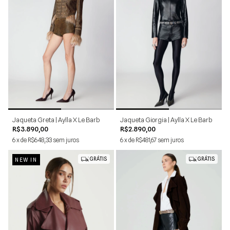
P
M
G
PP
P
M
G
Jaqueta Greta | Aylla X Le Barb
Jaqueta Giorgia | Aylla X Le Barb
R$3.890,00
R$2.890,00
6
x
de
R$648,33
sem juros
6
x
de
R$481,67
sem juros
GRÁTIS
GRÁTIS
NEW IN