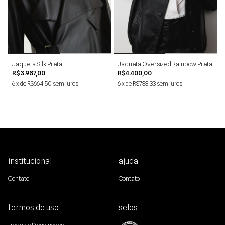
P
M
G
GG
P
M
G
PP
Jaqueta Silk Preta
Jaqueta Oversized Rainbow Preta
R$3.987,00
R$4.400,00
6
x
de
R$664,50
sem juros
6
x
de
R$733,33
sem juros
institucional
ajuda
Contato
Contato
termos de uso
selos