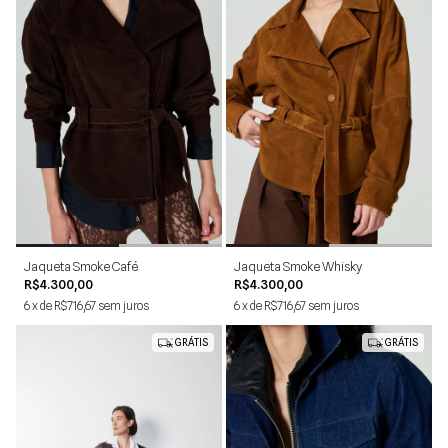
P
M
G
P
M
G
Jaqueta Smoke Café
Jaqueta Smoke Whisky
R$4.300,00
R$4.300,00
6
x
de
R$716,67
sem juros
6
x
de
R$716,67
sem juros
GRÁTIS
GRÁTIS