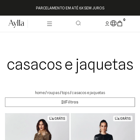
PARCELAMENTO EM ATÉ 6X SEM JUROS
0
casacos e jaquetas
roupas
tops
casacos e jaquetas
/
/
/
Filtros
GRÁTIS
GRÁTIS