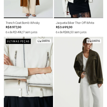
1
2
P
M
G
GG
PP
Trench Coat Bomb Whisky
Jaqueta Biker Thor Off White
R$8.977,00
R$3.699,00
6
x
de
R$1.496,17
sem juros
6
x
de
R$616,50
sem juros
GRÁTIS
GRÁTIS
ÚLTIMAS PEÇAS
PP
P
M
G
P
M
G
PP