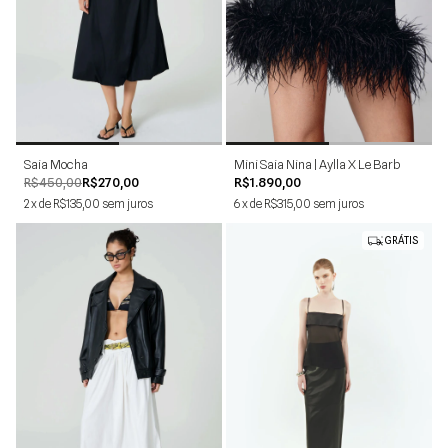
34
36
38
40
42
44
34
36
38
40
42
Saia Mocha
Mini Saia Nina | Aylla X Le Barb
R$450,00
R$270,00
R$1.890,00
2
x
de
R$135,00
sem juros
6
x
de
R$315,00
sem juros
GRÁTIS