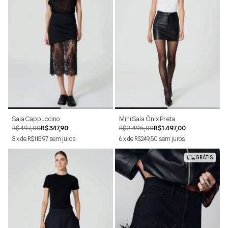
34
36
38
40
42
34
36
38
40
42
44
Saia Cappuccino
Mini Saia Ônix Preta
R$497,00
R$347,90
R$2.495,00
R$1.497,00
3
x
de
R$115,97
sem juros
6
x
de
R$249,50
sem juros
GRÁTIS