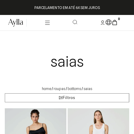
PARCELAMENTO EM ATÉ 6X SEM JUROS
0
saias
roupas
bottoms
saias
/
/
/
Filtros