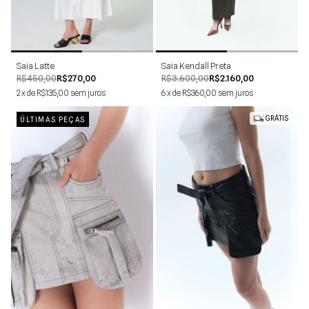
34
36
38
40
42
44
34
36
38
40
42
44
Saia Latte
Saia Kendall Preta
R$450,00
R$270,00
R$3.600,00
R$2.160,00
2
x
de
R$135,00
sem juros
6
x
de
R$360,00
sem juros
GRÁTIS
ÚLTIMAS PEÇAS
34
36
38
40
42
44
34
36
38
40
42
44