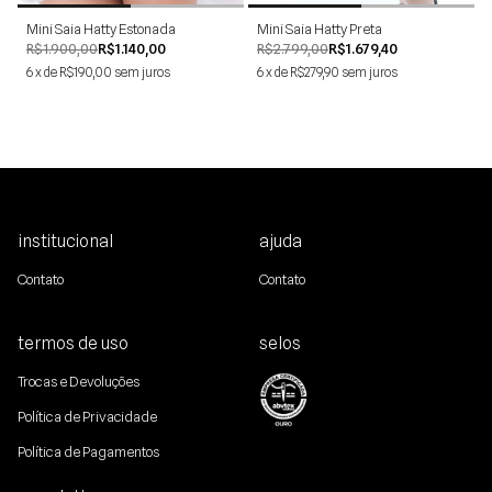
Mini Saia Hatty Estonada
Mini Saia Hatty Preta
R$1.900,00
R$1.140,00
R$2.799,00
R$1.679,40
6
x
de
R$190,00
sem juros
6
x
de
R$279,90
sem juros
institucional
ajuda
Contato
Contato
termos de uso
selos
Trocas e Devoluções
Política de Privacidade
Política de Pagamentos