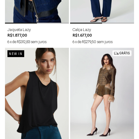
P
M
G
34
36
38
40
42
44
Jaqueta Lazy
Calça Lazy
R$1.877,00
R$1.677,00
6
x
de
R$312,83
sem juros
6
x
de
R$279,50
sem juros
GRÁTIS
NEW IN
PP
P
M
G
P
M
G