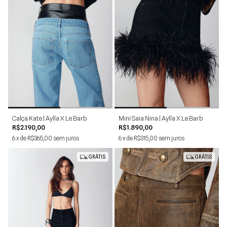
34
36
38
40
42
34
36
38
40
42
Calça Kate | Aylla X Le Barb
Mini Saia Nina | Aylla X Le Barb
R$2.190,00
R$1.890,00
6
x
de
R$365,00
sem juros
6
x
de
R$315,00
sem juros
GRÁTIS
GRÁTIS