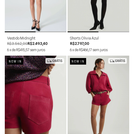
PP
P
M
G
34
36
38
40
42
Vestido Midnight
Shorts Olivia Azul
R$3.562,00
R$2.493,40
R$2.797,00
6
x
de
R$415,57
sem juros
6
x
de
R$466,17
sem juros
GRÁTIS
GRÁTIS
NEW IN
NEW IN