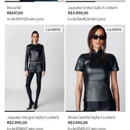
Blusa Nó
Jaqueta Greta | Aylla X Le Barb
R$437,00
R$3.890,00
4
x
de
R$109,25
sem juros
6
x
de
R$648,33
sem juros
GRÁTIS
GRÁTIS
PP
P
M
G
PP
P
M
G
Jaqueta Giorgia | Aylla X Le Barb
Blusa Camille | Aylla X Le Barb
R$2.890,00
R$2.490,00
6
x
de
R$481,67
sem juros
6
x
de
R$415,00
sem juros