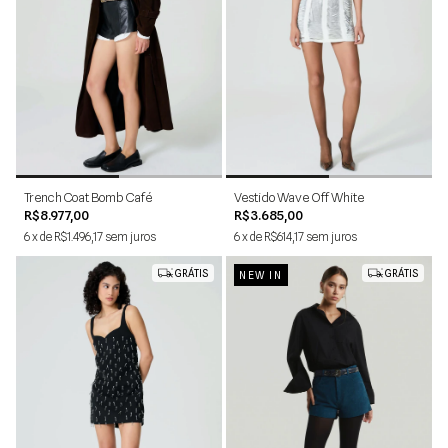
1
2
34
36
38
40
42
44
Trench Coat Bomb Café
Vestido Wave Off White
R$8.977,00
R$3.685,00
6
x
de
R$1.496,17
sem juros
6
x
de
R$614,17
sem juros
GRÁTIS
GRÁTIS
NEW IN