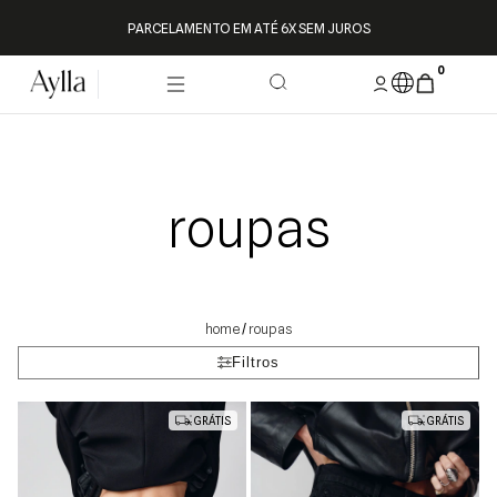
PARCELAMENTO EM ATÉ 6X SEM JUROS
0
roupas
roupas
/
Filtros
GRÁTIS
GRÁTIS