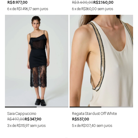
R$8.977,00
R$3.600,00
R$2.160,00
6
x
de
R$1.496,17
sem juros
6
x
de
R$360,00
sem juros
34
36
38
40
42
PP
P
M
G
Saia Cappuccino
Regata Stardust Off White
R$497,00
R$347,90
R$537,00
3
x
de
R$115,97
sem juros
5
x
de
R$107,40
sem juros