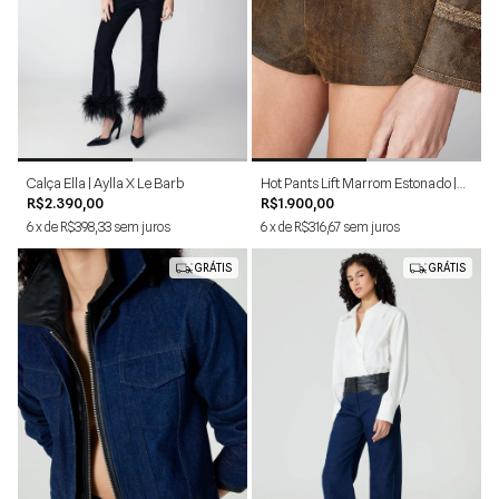
34
36
38
40
42
36
38
40
42
Calça Ella | Aylla X Le Barb
Hot Pants Lift Marrom Estonado |
Aylla X Le Barb
R$2.390,00
R$1.900,00
6
x
de
R$398,33
sem juros
6
x
de
R$316,67
sem juros
GRÁTIS
GRÁTIS