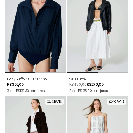
PP
P
M
G
34
36
38
40
42
44
Body Yaffo Azul Marinho
Saia Latte
R$397,00
R$450,00
R$270,00
3
x
de
R$132,33
sem juros
2
x
de
R$135,00
sem juros
GRÁTIS
GRÁTIS