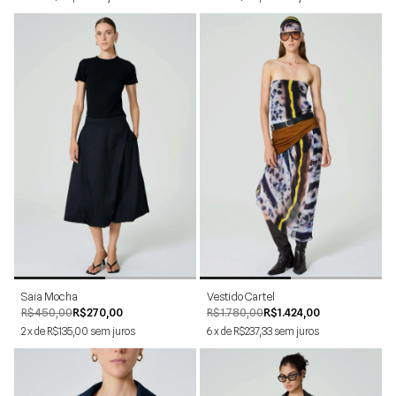
34
36
38
40
42
44
PP
M
G
P
Saia Mocha
Vestido Cartel
R$450,00
R$270,00
R$1.780,00
R$1.424,00
2
x
de
R$135,00
sem juros
6
x
de
R$237,33
sem juros