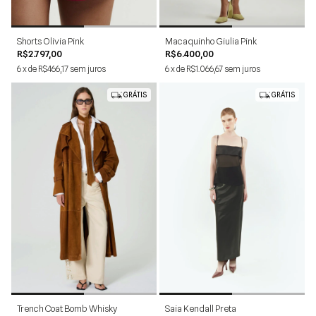
34
36
38
40
42
PP
P
M
G
Shorts Olivia Pink
Macaquinho Giulia Pink
R$2.797,00
R$6.400,00
6
x
de
R$466,17
sem juros
6
x
de
R$1.066,67
sem juros
GRÁTIS
GRÁTIS
1
2
34
36
38
40
42
44
Trench Coat Bomb Whisky
Saia Kendall Preta