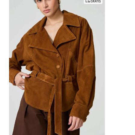
GRÁTIS
R$4.300,00
6
x
de
R$716,67
sem juros
P
M
G