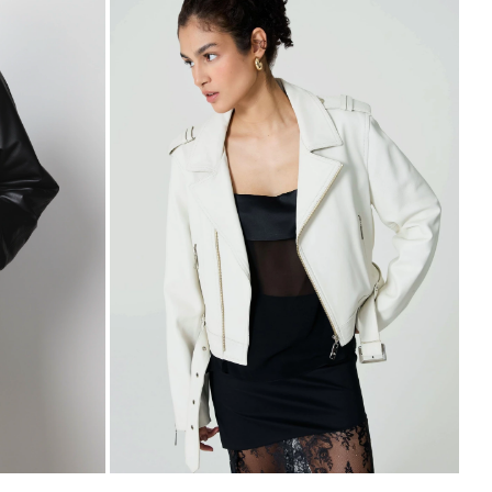
R$3.699,00
6
x
de
R$616,50
sem juros
P
M
G
GG
PP