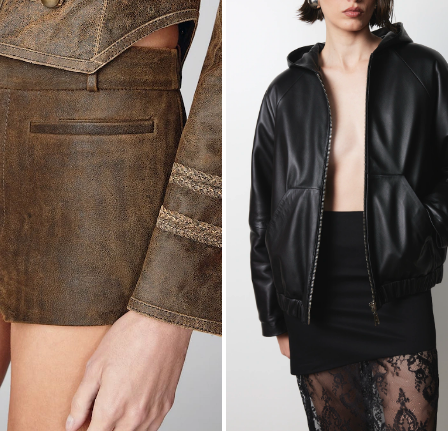
R$4.997,00
m juros
6
x
de
R$832,83
sem juros
2
P
M
G