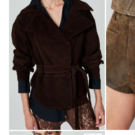
R$4.300,00
R$1.900,00
6
x
de
R$716,67
sem juros
6
x
de
R$316,67
se
P
M
G
36
38
40
4