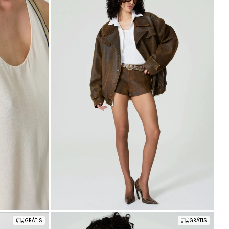
R$4.600,00
6
x
de
R$766,67
sem juros
P
M
G
PP
GRÁTIS
GRÁTIS