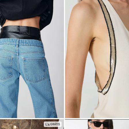
R$537,00
em juros
5
x
de
R$107,40
sem juros
0
42
PP
P
M
G
GRÁTIS