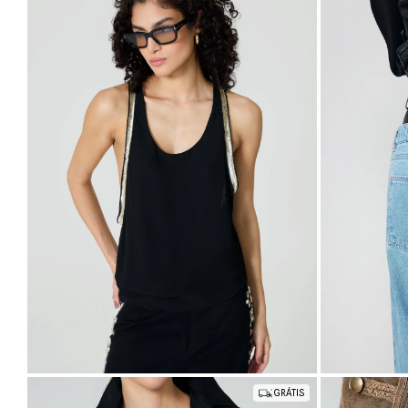
R$537,00
R$2.190,00
5
x
de
R$107,40
sem juros
6
x
de
R$365,00
s
PP
P
M
G
34
36
38
4
GRÁTIS