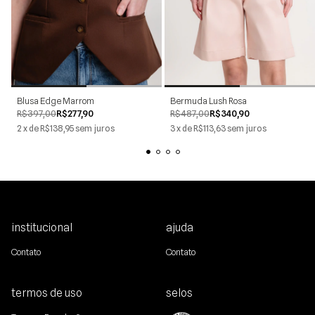
PP
P
M
G
GG
34
36
38
40
42
44
Blusa Edge Marrom
Bermuda Lush Rosa
R$397,00
R$277,90
R$487,00
R$340,90
2
x
de
R$138,95
sem juros
3
x
de
R$113,63
sem juros
institucional
ajuda
Contato
Contato
termos de uso
selos