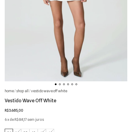
shop all
vestido wave off white
/
/
Vestido Wave Off White
R$3.685,00
6
x de
R$614,17
sem juros