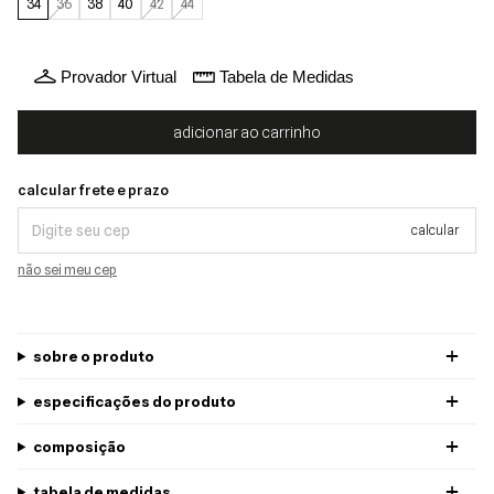
34
36
38
40
42
44
Provador Virtual
Tabela de Medidas
Calcular frete e prazo
Alterar CEP
calcular frete e prazo
calcular
não sei meu cep
sobre o produto
especificações do produto
composição
tabela de medidas